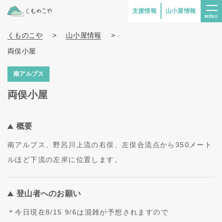
支援情報
山小屋情報
MENU
くものこや
>
山小屋情報
>
両俣小屋
南アルプス
両俣小屋
概要
南アルプス、野呂川上流の右俣、左俣合流点から350メート
ルほど下流の左岸に位置します。
登山者へのお願い
＊今日現在8/15 9/6は混雑が予想されますので