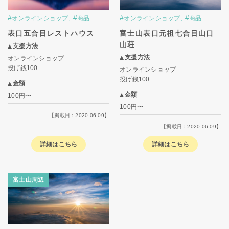
#
,
#
#
,
#
オンラインショップ
商品
オンラインショップ
商品
表口五合目レストハウス
富士山表口元祖七合目山口
山荘
支援方法
支援方法
オンラインショップ
投げ銭100…
オンラインショップ
投げ銭100…
金額
金額
100円〜
100円〜
【掲載日：2020.06.09】
【掲載日：2020.06.09】
詳細はこちら
詳細はこちら
富士山周辺