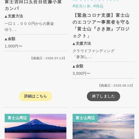
富士吉田口五合目佐藤小屋
#
,
#
前売り券
商品
カンパ
【緊急コロナ支援】富士山
支援方法
のエコツアー事業者を守る
一口１，０００円からの募金
「富士山『さき旅』プロジ
ゆう…
ェクト」
金額
支援方法
1,000円〜
クラウドファンディング
「参加し…
【掲載日：2020.07.13】
金額
3,000円〜
【掲載日：2020.06.10】
詳細はこちら
終了しました
富士山周辺
富士山周辺