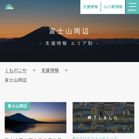
支援情報
山小屋情報
MENU
富士山周辺
- 支援情報 エリア別 -
くものこや
>
支援情報
>
富士山周辺
富士山周辺
富士山周辺
終了しました
#
,
クラウドファンディング