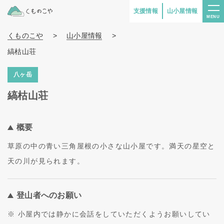
支援情報
山小屋情報
MENU
くものこや
>
山小屋情報
>
縞枯山荘
八ヶ岳
縞枯山荘
概要
草原の中の青い三角屋根の小さな山小屋です。満天の星空と
天の川が見られます。
登山者へのお願い
※ 小屋内では静かに会話をしていただくようお願いしてい