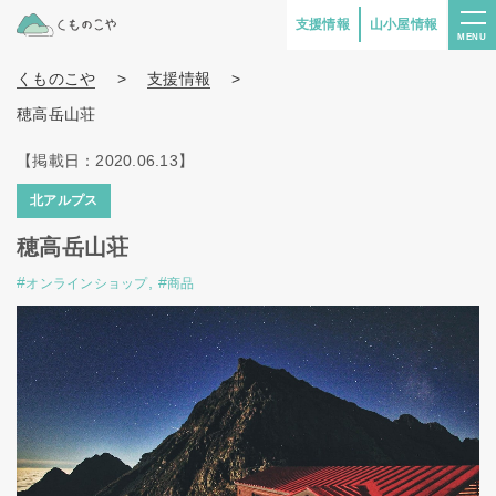
支援情報
山小屋情報
MENU
くものこや
>
支援情報
>
穂高岳山荘
【掲載日：2020.06.13】
北アルプス
穂高岳山荘
#
,
#
オンラインショップ
商品